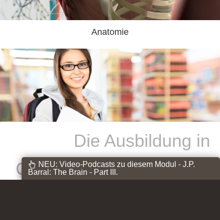
Anatomie
Die Ausbildung in
Osteopathischer Medizin
NEU: Video-Podcasts zu diesem Modul - J.P.
Barral: The Brain - Part III.
Webinare: Die Osteopathie kommt zu Ihnen!
Free Content: Micro-Learning
ist eine Investition in Ihre