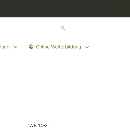
erial-anfordern') != -1) { jQuery('.ngform').submit(function
.indexOf('online-anmelden') != -1) {
 }); } });
ldung
Online Weiterbildung
WB 14-21