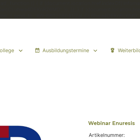
', function () { if (document.location.href.indexOf('infomat
zKwcCLuhwa4DEKnR26MD', }); }); } if (document.location.href
rsion', { send_to: 'AW-880208041/2al_CL6hwa4DEKnR26MD', });
ollege
Ausbildungstermine
Weiterbi
Webinar Enuresis
Artikelnummer: