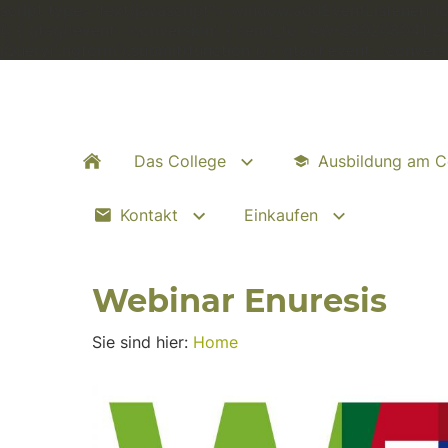
script type="text/javascript"> window.addEventListener('load
() { gtag('event', 'conversion', { send_to: 'AW-880208041/
jQuery('.ngform').submit(function () { gtag('event', 'conve
Das College
Ausbildung am C
Kontakt
Einkaufen
Webinar Enuresis
Sie sind hier:
Home