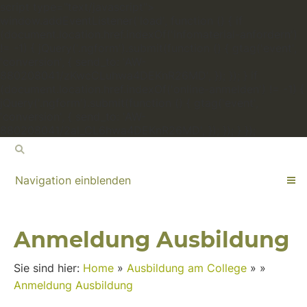
script type="text/javascript">
window.addEventListener('load', function () { if
(document.location.href.indexOf('infomaterial-anfordern')
!= -1) { jQuery('.ngform').submit(function () { gtag('event',
'conversion', { send_to: 'AW-
880208041/zKwcCLuhwa4DEKnR26MD', }); }); } if
(document.location.href.indexOf('online-anmelden') != -1) {
jQuery('.ngform').submit(function () { gtag('event',
'conversion', { send_to: 'AW-
880208041/2al_CL6hwa4DEKnR26MD', }); }); } });
Navigation einblenden
Anmeldung Ausbildung
Sie sind hier:
Home
»
Ausbildung am College
»
»
Anmeldung Ausbildung