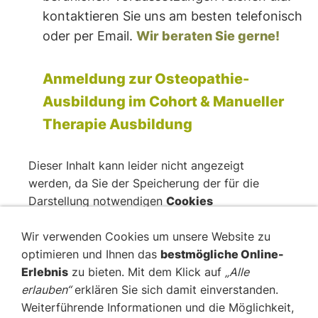
kontaktieren Sie uns am besten telefonisch
oder per Email.
Wir beraten Sie gerne!
Anmeldung zur Osteopathie-
Ausbildung im Cohort & Manueller
Therapie Ausbildung
Dieser Inhalt kann leider nicht angezeigt
werden, da Sie der Speicherung der für die
Darstellung notwendigen
Cookies
widersprochen haben. Besuchen Sie die Seite
Wir verwenden Cookies um unsere Website zu
Datenschutzerklärung
, um Ihre Cookie-
optimieren und Ihnen das
bestmögliche Online-
Präferenzen anzupassen
.
Erlebnis
zu bieten. Mit dem Klick auf
„Alle
erlauben“
erklären Sie sich damit einverstanden.
Diesen Cookie zulassen
Weiterführende Informationen und die Möglichkeit,