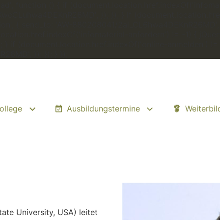
', function () { if (document.location.href.indexOf('infomat
zKwcCLuhwa4DEKnR26MD', }); }); } if (document.location.href
ersion', { send_to: 'AW-880208041/2al_CL6hwa4DEKnR26MD', })
cation.href.indexOf('infomaterial-anfordern') != -1) { jQuery
 (document.location.href.indexOf('online-anmelden') != -1)
MD', }); }); } });
ollege
Ausbildungstermine
Weiterbi
tate University, USA) leitet