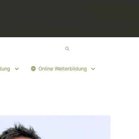
erial-anfordern') != -1) { jQuery('.ngform').submit(function
.indexOf('online-anmelden') != -1) {
; }); } });
script type="text/javascript">
('.ngform').submit(function () { gtag('event', 'conversion', {
 { jQuery('.ngform').submit(function () { gtag('event',
ldung
Online Weiterbildung